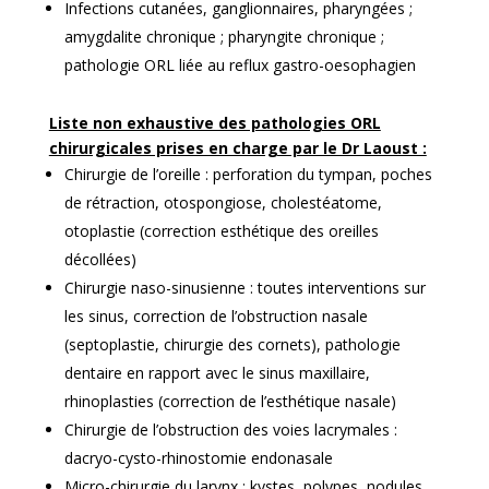
Infections cutanées, ganglionnaires, pharyngées ;
amygdalite chronique ; pharyngite chronique ;
pathologie ORL liée au reflux gastro-oesophagien
Liste non exhaustive des pathologies ORL
chirurgicales prises en charge par le Dr Laoust :
Chirurgie de l’oreille : perforation du tympan, poches
de rétraction, otospongiose, cholestéatome,
otoplastie (correction esthétique des oreilles
décollées)
Chirurgie naso-sinusienne : toutes interventions sur
les sinus, correction de l’obstruction nasale
(septoplastie, chirurgie des cornets), pathologie
dentaire en rapport avec le sinus maxillaire,
rhinoplasties (correction de l’esthétique nasale)
Chirurgie de l’obstruction des voies lacrymales :
dacryo-cysto-rhinostomie endonasale
Micro-chirurgie du larynx : kystes, polypes, nodules