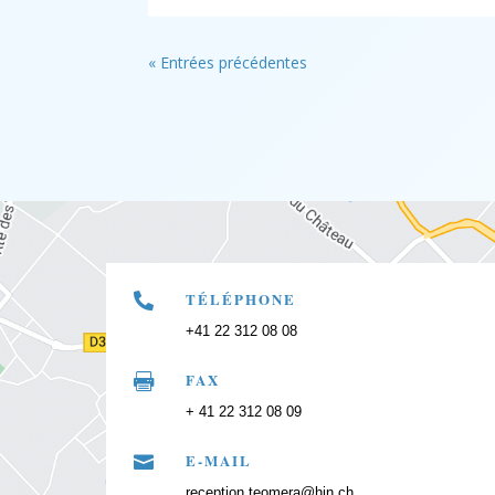
« Entrées précédentes
TÉLÉPHONE

+41 22 312 08 08
FAX

+ 41 22 312 08 09
E-MAIL

reception.teomera@hin.ch