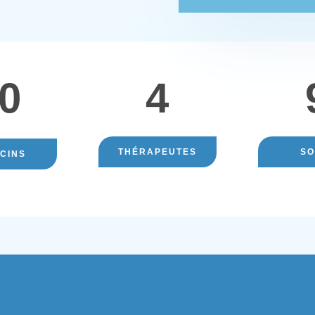
0
4
THÉRAPEUTES
SO
CINS