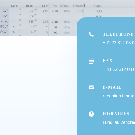
TÉLÉPHONE

+41 22 312 08 0
FAX

+ 41 22 312 08 
E-MAIL

reception.teom
HORAIRES 

Lundi au vendred