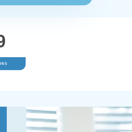
9
INS