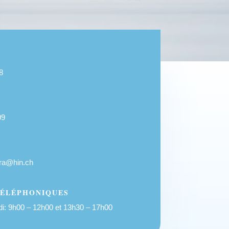
8
09
era@hin.ch
TÉLÉPHONIQUES
i: 9
h00 – 12h00 et
13h30 – 17h00