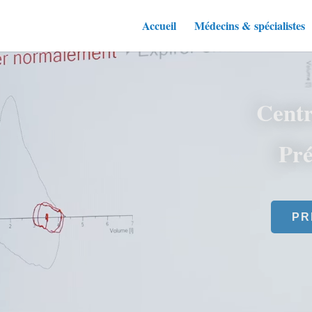
Accueil
Médecins & spécialistes
Centr
P
ré
PR